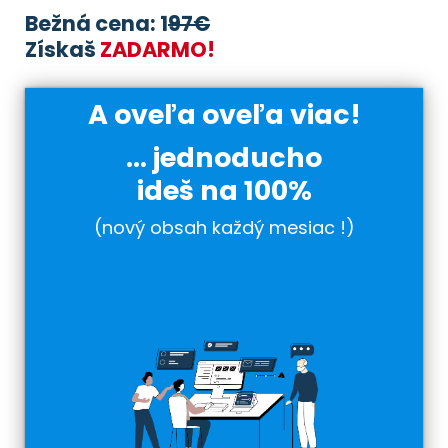
Bežná cena: 1
97€
Získaš
ZADARMO!
A oveľa oveľa viac!
... jednoducho
ideš na 100%
(nový obsah každý mesiac !)