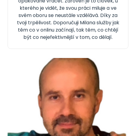
opakovaně vracet. Zároveň je to člověk, u
kterého je vidět, že svou práci miluje a ve
svém oboru se neustále vzdělává. Díky za
tvoji trpělivost. Doporučuji Milana služby jak
těm co v onlinu začínají, tak těm, co chtějí
být co nejefektivnější v tom, co dělají.