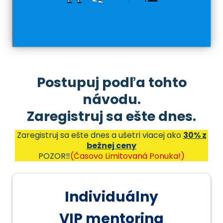
Postupuj podľa tohto
návodu.
Zaregistruj sa ešte dnes.
Zaregistruj sa ešte dnes a ušetri viacej ako
30% z
bežnej ceny
POZOR‼️
(Časovo Limitovaná Ponuka!)
Individuálny
VIP mentoring