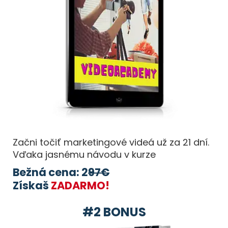
Začni točiť marketingové videá už za 21 dní.
Vďaka jasnému návodu v kurze
Bežná cena: 2
97€
Získaš
ZADARMO!
#2 BONUS