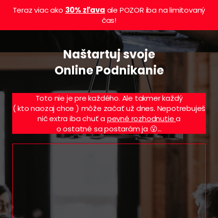
Teraz viac ako
30% zľava
ale POZOR iba na limitovaný
čas!
Naštartuj svoje
Online Podnikanie
Toto nie je pre každého. Ale takmer každý
( kto naozaj chce ) môže začať už dnes. Nepotrebuješ
nič extra iba chuť a
pevné rozhodnutie
a
o ostatné sa postarám ja 😮...