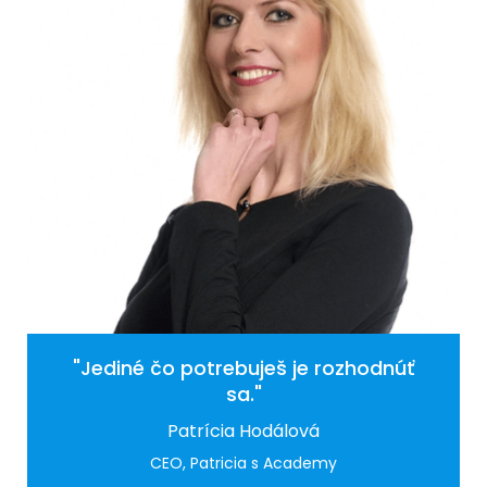
"Jediné čo potrebuješ je rozhodnúť
sa."
Patrícia Hodálová
CEO, Patricia s Academy