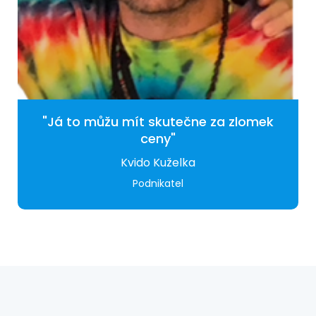
"Já to můžu mít skutečne za zlomek
ceny"
Kvido Kuželka
Podnikatel