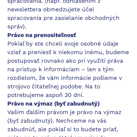
spracovania. (napr. odhlásením z
newslettera obmedzujete účel
spracovania pre zasielanie obchodných
správ).
Právo na prenositeľnosť
Pokiaľ by ste chceli svoje osobné údaje
vziať a preniesť k niekomu inému, budeme
postupovať rovnako ako pri využití práva
na prístup k informáciam – len s tým
rozdielom, že vám informácie pošleme v
strojovo čitateľnej podobe. Na to
potrebujeme aspoň 30 dní.
Právo na výmaz (byť zabudnutý)
Vašim ďalším právom je právo na výmaz
(byť zabudnutý). Nechceme na vás
zabudnúť, ale pokiaľ si to budete priať,