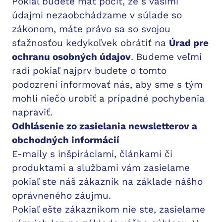
Pokiaľ budete mať pocit, že s vašimi
údajmi nezaobchádzame v súlade so
zákonom, máte právo sa so svojou
sťažnosťou kedykoľvek obrátiť na
Úrad pre
ochranu osobných údajov
. Budeme veľmi
radi pokiaľ najprv budete o tomto
podozrení informovať nás, aby sme s tým
mohli niečo urobiť a prípadné pochybenia
napraviť.
Odhlásenie zo zasielania newsletterov a
obchodných informácií
E-maily s inšpiráciami, článkami či
produktami a službami vám zasielame
pokiaľ ste náš zákazník na základe nášho
oprávneného záujmu.
Pokiaľ ešte zákazníkom nie ste, zasielame